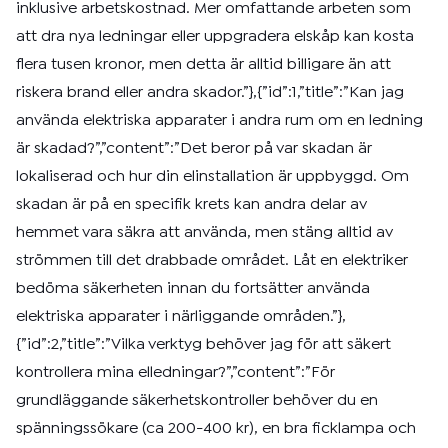
inklusive arbetskostnad. Mer omfattande arbeten som
att dra nya ledningar eller uppgradera elskåp kan kosta
flera tusen kronor, men detta är alltid billigare än att
riskera brand eller andra skador.”},{”id”:1,”title”:”Kan jag
använda elektriska apparater i andra rum om en ledning
är skadad?”,”content”:”Det beror på var skadan är
lokaliserad och hur din elinstallation är uppbyggd. Om
skadan är på en specifik krets kan andra delar av
hemmet vara säkra att använda, men stäng alltid av
strömmen till det drabbade området. Låt en elektriker
bedöma säkerheten innan du fortsätter använda
elektriska apparater i närliggande områden.”},
{”id”:2,”title”:”Vilka verktyg behöver jag för att säkert
kontrollera mina elledningar?”,”content”:”För
grundläggande säkerhetskontroller behöver du en
spänningssökare (ca 200-400 kr), en bra ficklampa och