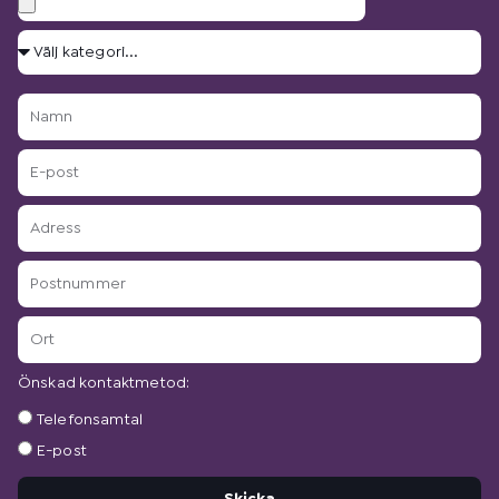
Välj
kategori...
Namn
E-
post
Adress
Postnummer
Ort
Önskad kontaktmetod:
Önskad
Telefonsamtal
kontaktmetod:
E-post