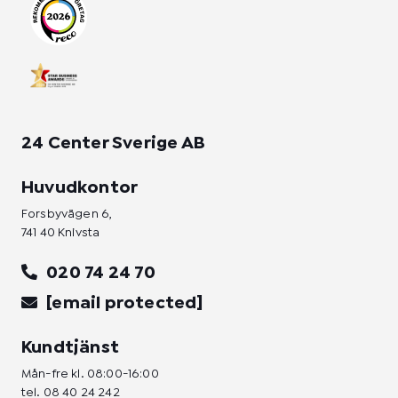
a
k
n
m
-
-
f
i
n
24 Center Sverige AB
Huvudkontor
Forsbyvägen 6,
741 40 Knivsta
020 74 24 70
[email protected]
Kundtjänst
Mån-fre kl. 08:00-16:00
tel.
08 40 24 242