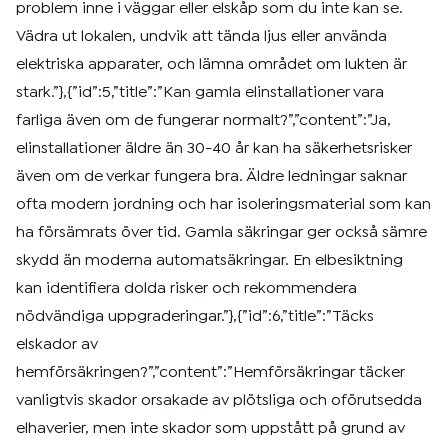
problem inne i väggar eller elskåp som du inte kan se.
Vädra ut lokalen, undvik att tända ljus eller använda
elektriska apparater, och lämna området om lukten är
stark.”},{”id”:5,”title”:”Kan gamla elinstallationer vara
farliga även om de fungerar normalt?”,”content”:”Ja,
elinstallationer äldre än 30-40 år kan ha säkerhetsrisker
även om de verkar fungera bra. Äldre ledningar saknar
ofta modern jordning och har isoleringsmaterial som kan
ha försämrats över tid. Gamla säkringar ger också sämre
skydd än moderna automatsäkringar. En elbesiktning
kan identifiera dolda risker och rekommendera
nödvändiga uppgraderingar.”},{”id”:6,”title”:”Täcks
elskador av
hemförsäkringen?”,”content”:”Hemförsäkringar täcker
vanligtvis skador orsakade av plötsliga och oförutsedda
elhaverier, men inte skador som uppstått på grund av