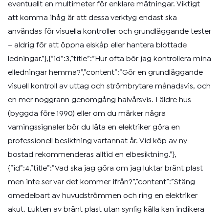
eventuellt en multimeter för enklare mätningar. Viktigt
att komma ihåg är att dessa verktyg endast ska
användas för visuella kontroller och grundläggande tester
– aldrig för att öppna elskåp eller hantera blottade
ledningar.”},{”id”:3,”title”:”Hur ofta bör jag kontrollera mina
elledningar hemma?”,”content”:”Gör en grundläggande
visuell kontroll av uttag och strömbrytare månadsvis, och
en mer noggrann genomgång halvårsvis. I äldre hus
(byggda före 1990) eller om du märker några
varningssignaler bör du låta en elektriker göra en
professionell besiktning vartannat år. Vid köp av ny
bostad rekommenderas alltid en elbesiktning.”},
{”id”:4,”title”:”Vad ska jag göra om jag luktar bränt plast
men inte ser var det kommer ifrån?”,”content”:”Stäng
omedelbart av huvudströmmen och ring en elektriker
akut. Lukten av bränt plast utan synlig källa kan indikera