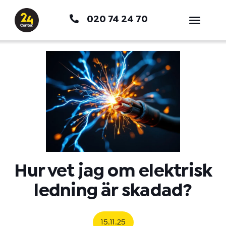
Hoppa
020 74 24 70
till
innehåll
Hur vet jag om elektrisk
ledning är skadad?
15.11.25