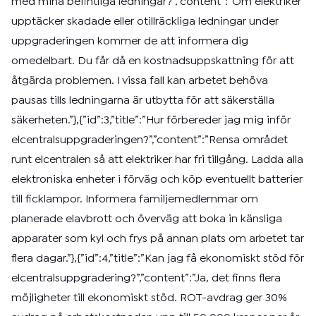
med mina befintliga ledningar?”,”content”:”Om elektriker
upptäcker skadade eller otillräckliga ledningar under
uppgraderingen kommer de att informera dig
omedelbart. Du får då en kostnadsuppskattning för att
åtgärda problemen. I vissa fall kan arbetet behöva
pausas tills ledningarna är utbytta för att säkerställa
säkerheten.”},{”id”:3,”title”:”Hur förbereder jag mig inför
elcentralsuppgraderingen?”,”content”:”Rensa området
runt elcentralen så att elektriker har fri tillgång. Ladda alla
elektroniska enheter i förväg och köp eventuellt batterier
till ficklampor. Informera familjemedlemmar om
planerade elavbrott och överväg att boka in känsliga
apparater som kyl och frys på annan plats om arbetet tar
flera dagar.”},{”id”:4,”title”:”Kan jag få ekonomiskt stöd för
elcentralsuppgradering?”,”content”:”Ja, det finns flera
möjligheter till ekonomiskt stöd. ROT-avdrag ger 30%