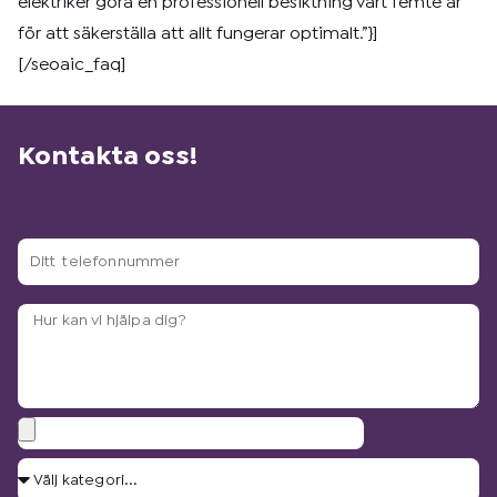
elektriker göra en professionell besiktning vart femte år
för att säkerställa att allt fungerar optimalt.”}]
[/seoaic_faq]
Kontakta oss!
Ditt
telefonnummer
Arbetsbeskrivning?
Bilagor
Välj
kategori...