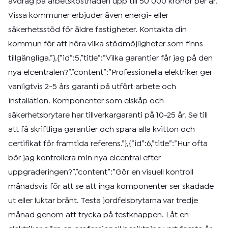
avdrag på arbetskostnaden upp till 50 000 kronor per år.
Vissa kommuner erbjuder även energi- eller
säkerhetsstöd för äldre fastigheter. Kontakta din
kommun för att höra vilka stödmöjligheter som finns
tillgängliga.”},{”id”:5,”title”:”Vilka garantier får jag på den
nya elcentralen?”,”content”:”Professionella elektriker ger
vanligtvis 2-5 års garanti på utfört arbete och
installation. Komponenter som elskåp och
säkerhetsbrytare har tillverkargaranti på 10-25 år. Se till
att få skriftliga garantier och spara alla kvitton och
certifikat för framtida referens.”},{”id”:6,”title”:”Hur ofta
bör jag kontrollera min nya elcentral efter
uppgraderingen?”,”content”:”Gör en visuell kontroll
månadsvis för att se att inga komponenter ser skadade
ut eller luktar bränt. Testa jordfelsbrytarna var tredje
månad genom att trycka på testknappen. Låt en