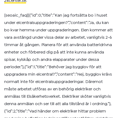
24center.se
.
[seoaic_faq][{”id”:0,”title”:”Kan jag fortsätta bo i huset
under elcentralsuppgraderingen?”,”content”:”Ja, du kan
bo kvar hemma under uppgraderingen. Elen kommer att
vara avstängd under vissa delar av arbetet, vanligtvis 2-6
timmar åt gången. Planera för att använda batteridrivna
enheter och förbered dig på att inte kunna använda
spisar, kylskåp och andra elapparater under dessa
perioder.”},{”id”:1,”title”:”Behöver jag bygglov för att
uppgradera min elcentral?”,”content”:”Nej, bygglov krävs
normalt inte för elcentralsuppgraderingar. Däremot
måste arbetet utföras av en behörig elektriker och
anmälas till Elsäkerhetsverket. Elektriker sköter vanligtvis
denna anmälan och ser till att alla tillstånd är i ordning.”},
{”id”:2,”title”:”Vad händer om elektriker hittar problem