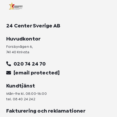
n
24 Center Sverige AB
Huvudkontor
Forsbyvägen 6,
741 40 Knivsta
020 74 24 70
[email protected]
Kundtjänst
Mån-fre kl. 08:00-16:00
tel.
08 40 24 242
Fakturering och reklamationer