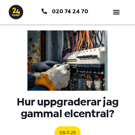
Hoppa
020 74 24 70
till
innehåll
Hur uppgraderar jag
gammal elcentral?
08.11.25