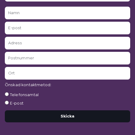
Namn
E-
post
Adress
Postnummer
Ort
Önskad kontaktmetod:
Önskad
Telefonsamtal
kontaktmetod:
E-post
Skicka