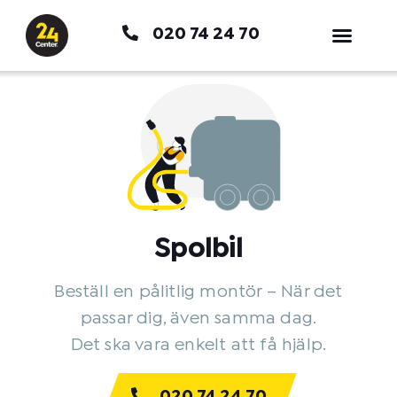
Hoppa
020 74 24 70
till
innehåll
Spolbil
Beställ en pålitlig montör – När det
passar dig, även samma dag.
Det ska vara enkelt att få hjälp.
020 74 24 70