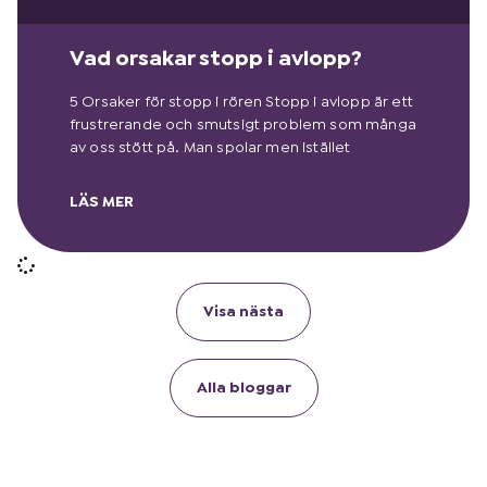
Vad orsakar stopp i avlopp?
5 Orsaker för stopp i rören Stopp i avlopp är ett
frustrerande och smutsigt problem som många
av oss stött på. Man spolar men istället
LÄS MER
Visa nästa
Alla bloggar