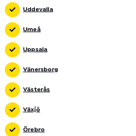
Uddevalla
Umeå
Uppsala
Vänersborg
Västerås
Växjö
Örebro