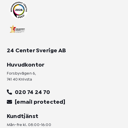
r
o
i
a
k
n
m
-
-
f
i
n
24 Center Sverige AB
Huvudkontor
Forsbyvägen 6,
741 40 Knivsta
020 74 24 70
[email protected]
Kundtjänst
Mån-fre kl. 08:00-16:00