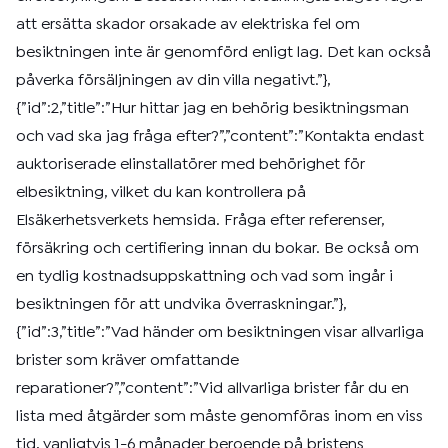
att ersätta skador orsakade av elektriska fel om
besiktningen inte är genomförd enligt lag. Det kan också
påverka försäljningen av din villa negativt.”},
{”id”:2,”title”:”Hur hittar jag en behörig besiktningsman
och vad ska jag fråga efter?”,”content”:”Kontakta endast
auktoriserade elinstallatörer med behörighet för
elbesiktning, vilket du kan kontrollera på
Elsäkerhetsverkets hemsida. Fråga efter referenser,
försäkring och certifiering innan du bokar. Be också om
en tydlig kostnadsuppskattning och vad som ingår i
besiktningen för att undvika överraskningar.”},
{”id”:3,”title”:”Vad händer om besiktningen visar allvarliga
brister som kräver omfattande
reparationer?”,”content”:”Vid allvarliga brister får du en
lista med åtgärder som måste genomföras inom en viss
tid, vanligtvis 1-6 månader beroende på bristens