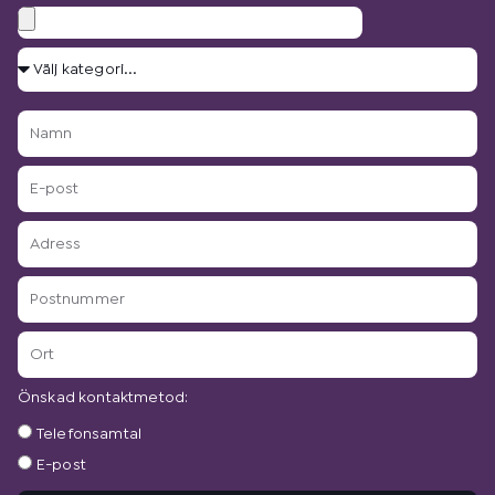
Bilagor
Välj
kategori...
Namn
E-
post
Adress
Postnummer
Ort
Önskad kontaktmetod:
Önskad
Telefonsamtal
kontaktmetod:
E-post