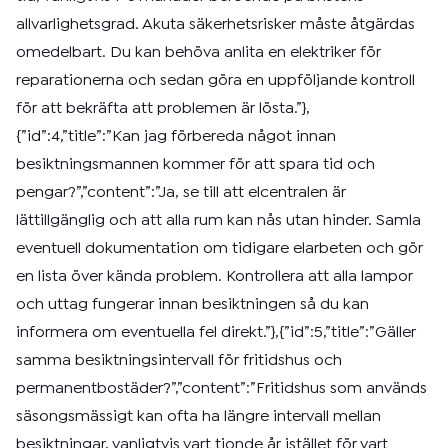
allvarlighetsgrad. Akuta säkerhetsrisker måste åtgärdas
omedelbart. Du kan behöva anlita en elektriker för
reparationerna och sedan göra en uppföljande kontroll
för att bekräfta att problemen är lösta.”},
{”id”:4,”title”:”Kan jag förbereda något innan
besiktningsmannen kommer för att spara tid och
pengar?”,”content”:”Ja, se till att elcentralen är
lättillgänglig och att alla rum kan nås utan hinder. Samla
eventuell dokumentation om tidigare elarbeten och gör
en lista över kända problem. Kontrollera att alla lampor
och uttag fungerar innan besiktningen så du kan
informera om eventuella fel direkt.”},{”id”:5,”title”:”Gäller
samma besiktningsintervall för fritidshus och
permanentbostäder?”,”content”:”Fritidshus som används
säsongsmässigt kan ofta ha längre intervall mellan
besiktningar, vanligtvis vart tionde år istället för vart