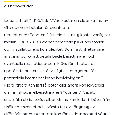
du behöver den.
[seoaic_faq][{”id”:0,”title”:”Vad kostar en elbesiktning av
villa och vem betalar för eventuella
reparationer?”,”content”:”En elbesiktning kostar vanligtvis
mellan 3 000-6 000 kronor beroende på villans storlek
och installationens komplexitet. Som fastighetsägare
ansvarar du för att betala både besiktningen och
eventuella reparationer som krävs för att åtgärda
upptäckta brister. Det är viktigt att budgetera för
potentiella kostnader innan besiktningen.”},
{”id”:1,”title”:”Kan jag få böter eller andra konsekvenser
om jag skippar elbesiktningen?”,”content”:”Ja, att
underlåta obligatorisk elbesiktning kan leda till böter från
Elsäkerhetsverket och i värsta fall avstängning av
elförsörjningen. Dessutom kan försäkringsbolaget vägra