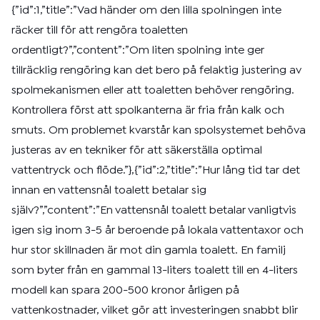
{”id”:1,”title”:”Vad händer om den lilla spolningen inte
räcker till för att rengöra toaletten
ordentligt?”,”content”:”Om liten spolning inte ger
tillräcklig rengöring kan det bero på felaktig justering av
spolmekanismen eller att toaletten behöver rengöring.
Kontrollera först att spolkanterna är fria från kalk och
smuts. Om problemet kvarstår kan spolsystemet behöva
justeras av en tekniker för att säkerställa optimal
vattentryck och flöde.”},{”id”:2,”title”:”Hur lång tid tar det
innan en vattensnål toalett betalar sig
själv?”,”content”:”En vattensnål toalett betalar vanligtvis
igen sig inom 3-5 år beroende på lokala vattentaxor och
hur stor skillnaden är mot din gamla toalett. En familj
som byter från en gammal 13-liters toalett till en 4-liters
modell kan spara 200-500 kronor årligen på
vattenkostnader, vilket gör att investeringen snabbt blir