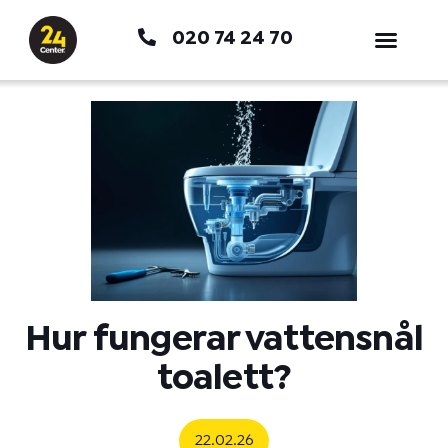
Hoppa
020 74 24 70
till
innehåll
Hur fungerar vattensnål
toalett?
22.02.26