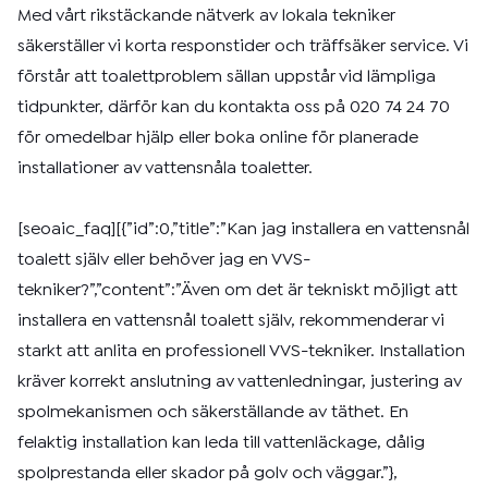
Med vårt rikstäckande nätverk av lokala tekniker
säkerställer vi korta responstider och träffsäker service. Vi
förstår att toalettproblem sällan uppstår vid lämpliga
tidpunkter, därför kan du kontakta oss på 020 74 24 70
för omedelbar hjälp eller boka online för planerade
installationer av vattensnåla toaletter.
[seoaic_faq][{”id”:0,”title”:”Kan jag installera en vattensnål
toalett själv eller behöver jag en VVS-
tekniker?”,”content”:”Även om det är tekniskt möjligt att
installera en vattensnål toalett själv, rekommenderar vi
starkt att anlita en professionell VVS-tekniker. Installation
kräver korrekt anslutning av vattenledningar, justering av
spolmekanismen och säkerställande av täthet. En
felaktig installation kan leda till vattenläckage, dålig
spolprestanda eller skador på golv och väggar.”},