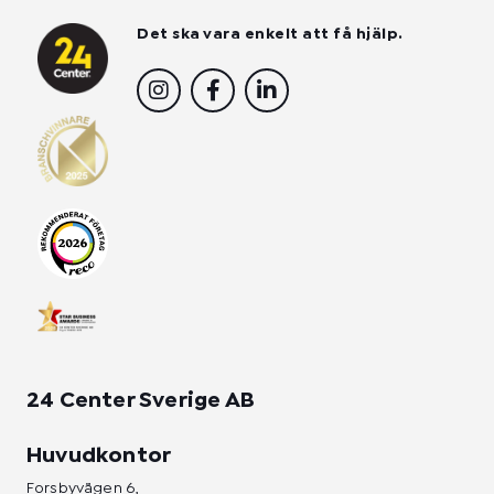
Det ska vara enkelt att få hjälp.
I
F
L
n
a
i
s
c
n
t
e
k
a
b
e
g
o
d
r
o
i
a
k
n
m
-
-
f
i
n
24 Center Sverige AB
Huvudkontor
Forsbyvägen 6,