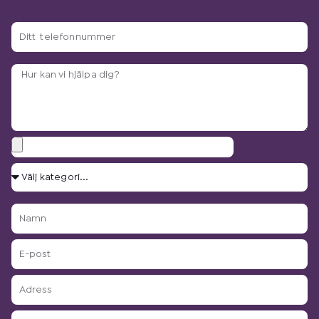
Ditt
telefonnummer
Arbetsbeskrivning?
Bilagor
Välj
kategori...
Namn
E-
post
Adress
Postnummer