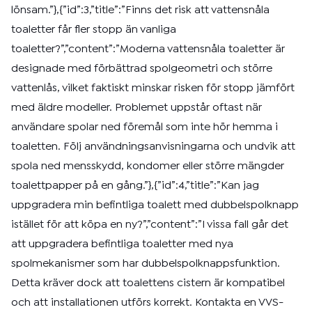
lönsam.”},{”id”:3,”title”:”Finns det risk att vattensnåla
toaletter får fler stopp än vanliga
toaletter?”,”content”:”Moderna vattensnåla toaletter är
designade med förbättrad spolgeometri och större
vattenlås, vilket faktiskt minskar risken för stopp jämfört
med äldre modeller. Problemet uppstår oftast när
användare spolar ned föremål som inte hör hemma i
toaletten. Följ användningsanvisningarna och undvik att
spola ned mensskydd, kondomer eller större mängder
toalettpapper på en gång.”},{”id”:4,”title”:”Kan jag
uppgradera min befintliga toalett med dubbelspolknapp
istället för att köpa en ny?”,”content”:”I vissa fall går det
att uppgradera befintliga toaletter med nya
spolmekanismer som har dubbelspolknappsfunktion.
Detta kräver dock att toalettens cistern är kompatibel
och att installationen utförs korrekt. Kontakta en VVS-