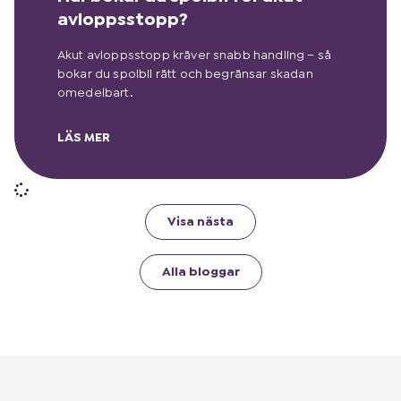
avloppsstopp?
Akut avloppsstopp kräver snabb handling – så
bokar du spolbil rätt och begränsar skadan
omedelbart.
LÄS MER
Visa nästa
Alla bloggar