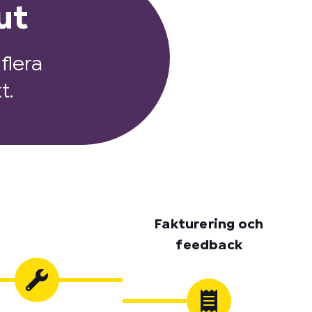
ut
flera
t.
Fakturering och
feedback