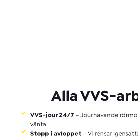
Alla VVS-ar
VVS-jour 24/7
– Jourhavande rörmoka
vänta.
Stopp i avloppet
– Vi rensar igensat