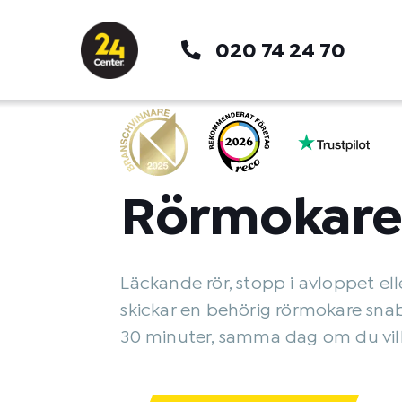
Hoppa
till
020 74 24 70
innehåll
Rörmokare
Läckande rör, stopp i avloppet elle
skickar en behörig rörmokare sna
30 minuter, samma dag om du vill