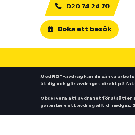
020 74 24 70
Boka ett besök
Med ROT-avdrag kan du sänka arbetsk
åt dig och gör avdraget direkt på fak
Observera att avdraget förutsätter at
garantera att avdrag alltid medges. S