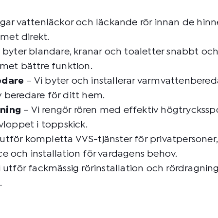
agar vattenläckor och läckande rör innan de hinn
emet direkt.
 byter blandare, kranar och toaletter snabbt och 
met bättre funktion.
edare
– Vi byter och installerar varmvattenbereda
v beredare för ditt hem.
lning
– Vi rengör rören med effektiv högtryckss
vloppet i toppskick.
 utför kompletta VVS-tjänster för privatpersoner
ice och installation för vardagens behov.
 utför fackmässig rörinstallation och rördragnin
.