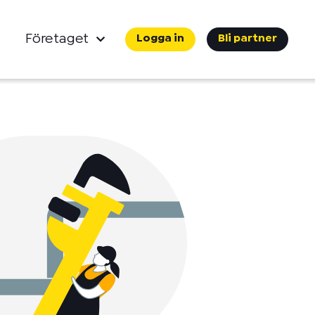
Företaget
Logga in
Bli partner