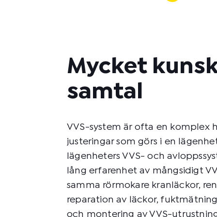
Mycket kunsk
samtal
VVS-system är ofta en komplex h
justeringar som görs i en lägenh
lägenheters VVS- och avloppssyst
lång erfarenhet av mångsidigt VV
samma rörmokare kranläckor, rens
reparation av läckor, fuktmätning
och montering av VVS-utrustning,