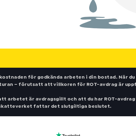
ostnaden för godkända arbeten i din bostad. När du 
turan – förutsatt att villkoren för ROT-avdrag är uppf
t arbetet är avdragsgillt och att du har ROT-avdrag k
katteverket fattar det slutgiltiga beslutet.