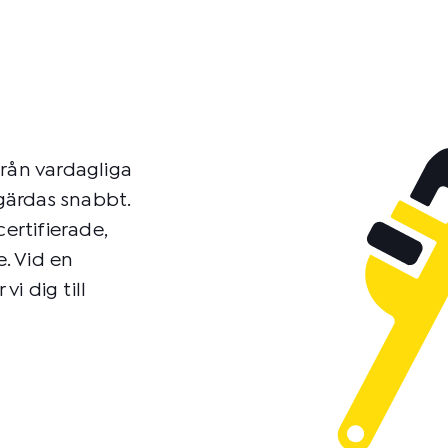
från vardagliga
tgärdas snabbt.
ertifierade,
e. Vid en
vi dig till