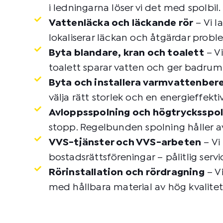
i ledningarna löser vi det med spolbil.
Vattenläcka och läckande rör
– Vi l
lokaliserar läckan och åtgärdar probl
Byta blandare, kran och toalett
– Vi
toalett sparar vatten och ger badrum
Byta och installera varmvattenber
välja rätt storlek och en energieffekti
Avloppsspolning och högtrycksspo
stopp. Regelbunden spolning håller a
VVS-tjänster och VVS-arbeten
– Vi
bostadsrättsföreningar – pålitlig serv
Rörinstallation och rördragning
– Vi
med hållbara material av hög kvalitet