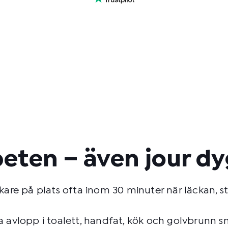
beten – även jour d
re på plats ofta inom 30 minuter när läckan, sto
ta avlopp i toalett, handfat, kök och golvbrunn s