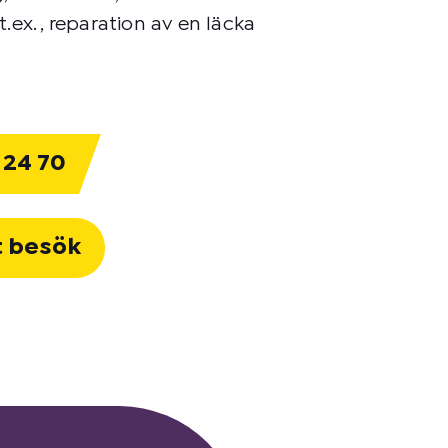
ex. , reparation av en läcka
 24 70
t besök