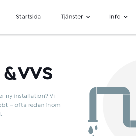
Startsida
Tjänster
Info
 & VVS
r ny installation? Vi
bbt – ofta redan inom
.