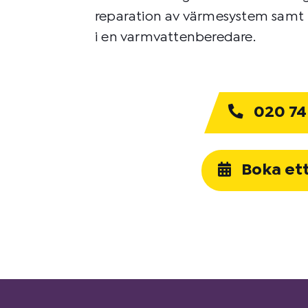
reparation av värmesystem samt t.
i en varmvattenberedare.
020 74
Boka et