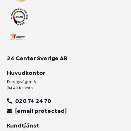
g
o
d
r
o
i
a
k
n
m
-
-
f
i
n
24 Center Sverige AB
Huvudkontor
Forsbyvägen 6,
741 40 Knivsta
020 74 24 70
[email protected]
Kundtjänst