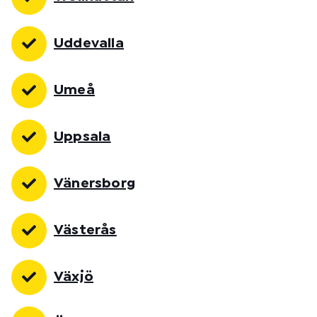
Uddevalla
Umeå
Uppsala
Vänersborg
Västerås
Växjö