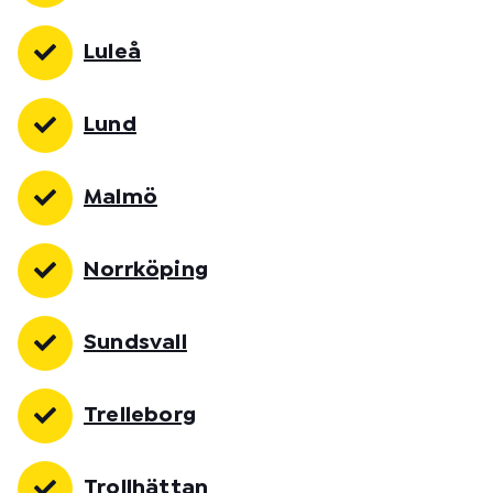
Luleå
Lund
Malmö
Norrköping
Sundsvall
Trelleborg
Trollhättan