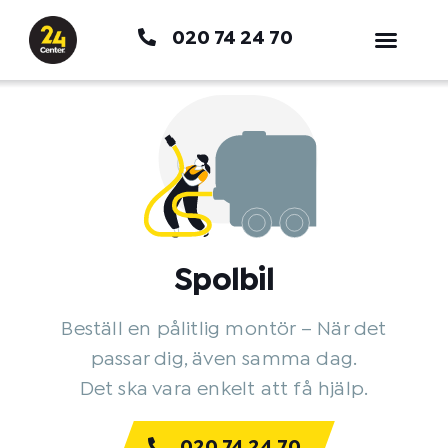
Hoppa
020 74 24 70
till
innehåll
Spolbil
Beställ en pålitlig montör – När det
passar dig, även samma dag.
Det ska vara enkelt att få hjälp.
020 74 24 70