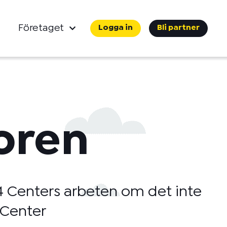
Företaget
Logga in
Bli partner
oren
24 Centers arbeten om det inte
 Center