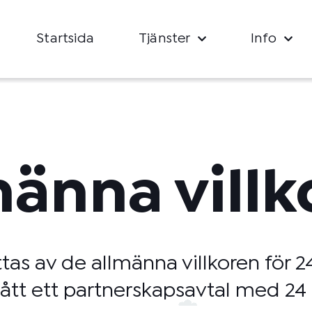
Startsida
Tjänster
Info
männa villk
as av de allmänna villkoren för 
gått ett partnerskapsavtal med 24