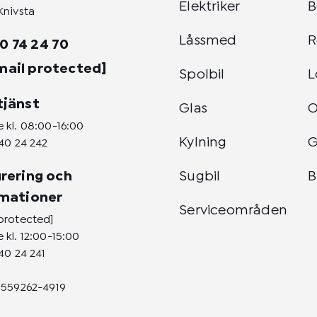
Elektriker
B
Knivsta
Låssmed
R
0 74 24 70
mail protected]
Spolbil
L
tjänst
Glas
 kl. 08:00-16:00
Kylning
G
40 24 242
rering och
Sugbil
B
amationer
Serviceområden
protected]
 kl. 12:00-15:00
40 24 241
 559262-4919