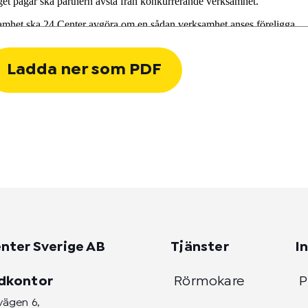
Ladda ner som PDF
nter Sverige AB
Tjänster
I
dkontor
Rörmokare
P
vägen 6,