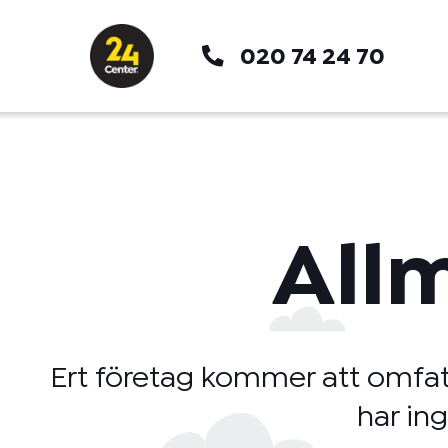
Hoppa
till
020 74 24 70
innehåll
All
Ert företag kommer att omfatt
har in