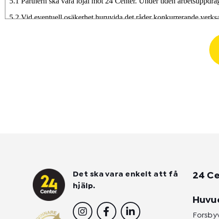
Det ska vara enkelt att få
24 Ce
hjälp.
Huvu
I
F
L
n
a
i
Forsby