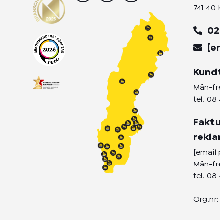
s
c
n
741 40 
t
e
k
a
b
e
02
g
o
d
r
o
i
[e
a
k
n
m
-
-
Kund
f
i
n
Mån-fre
tel.
08 
Faktu
rekl
[email 
Mån-fre
tel.
08 
Org.nr: