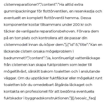
cisternreparationer?”,”content”:”Ha alltid extra
gummipackningar för flottörventilen, en reservkedja och
eventuellt en komplett flottörventil hemma. Dessa
komponenter kostar tillsammans under 200 kr och
täcker de vanligaste reparationsbehoven. Förvara dem
på en torr plats och kontrollera att de passar din
cisternmodell innan du köper dem.”},{”id”:5,”title”:”Kan en
läckande cistern orsaka mögelproblem i
badrummet?”,”content”:”Ja, kontinuerligt vattenläckage
från cisternen kan skapa fuktproblem som leder till
mögeltillväxt, särskilt bakom toaletten och i anslutande
väggar. Om du upptäcker fuktfläckar eller mögellukt runt
toaletten bör du omedelbart åtgärda läckaget och
kontakta en professionell för att bedöma eventuella
fuktskador i byggnadskonstruktionen.”}][/seoaic_faq]