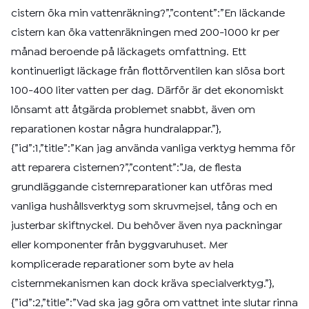
cistern öka min vattenräkning?”,”content”:”En läckande
cistern kan öka vattenräkningen med 200-1000 kr per
månad beroende på läckagets omfattning. Ett
kontinuerligt läckage från flottörventilen kan slösa bort
100-400 liter vatten per dag. Därför är det ekonomiskt
lönsamt att åtgärda problemet snabbt, även om
reparationen kostar några hundralappar.”},
{”id”:1,”title”:”Kan jag använda vanliga verktyg hemma för
att reparera cisternen?”,”content”:”Ja, de flesta
grundläggande cisternreparationer kan utföras med
vanliga hushållsverktyg som skruvmejsel, tång och en
justerbar skiftnyckel. Du behöver även nya packningar
eller komponenter från byggvaruhuset. Mer
komplicerade reparationer som byte av hela
cisternmekanismen kan dock kräva specialverktyg.”},
{”id”:2,”title”:”Vad ska jag göra om vattnet inte slutar rinna