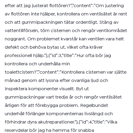
efter att jag justerat flottören?”,”content”:”Om justering
av flottören inte hjälper, kontrollera om ventilsätet är rent
och att gummipackningen tätar ordentligt. Stäng av
vattentillförseln, töm cisternen och rengör ventilområdet
noggrant. Om problemet kvarstår kan ventilen vara helt
defekt och behöva bytas ut, vilket ofta kräver
professionell hjälp.”},{”id”:3,”title”:”Hur ofta bör jag
kontrollera och underhålla min
toalettcistern?”,”content”:”Kontrollera cisternen var sjätte
månad genom att lyssna efter ovanliga ljud och
inspektera komponenter visuellt. Byt ut
gummipackningar vart tredje år och rengör ventilsätet
årligen för att förebygga problem. Regelbundet
underhåll förlänger komponenternas livslängd och
förhindrar dyra akutreparationer.”},{”id”:4,”title”:”Vilka
reservdelar bör jag ha hemma för snabba