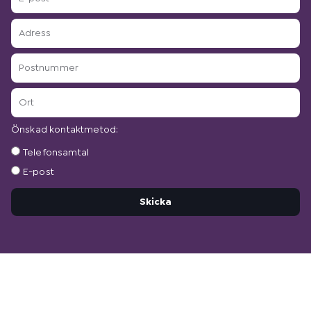
post
Adress
Postnummer
Ort
Önskad kontaktmetod:
Önskad
Telefonsamtal
kontaktmetod:
E-post
Skicka