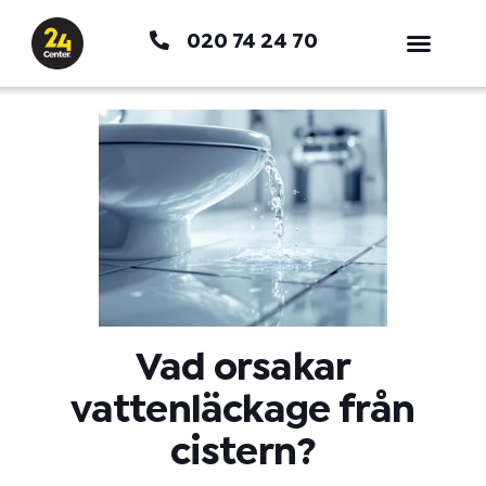
Hoppa
020 74 24 70
till
innehåll
Vad orsakar
vattenläckage från
cistern?