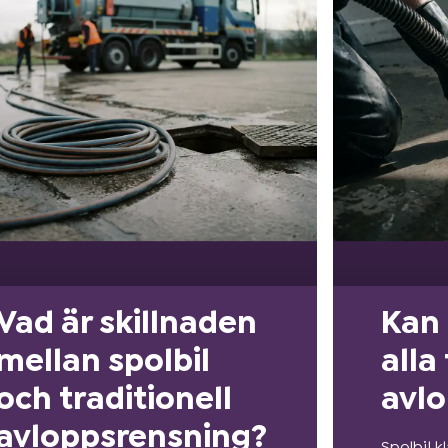
Vad är skillnaden
Kan 
mellan spolbil
alla
och traditionell
avlo
avloppsrensning?
Spolbil k