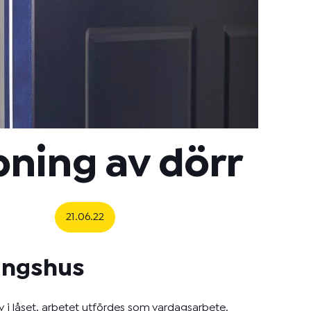
ning av dörr
21.06.22
ningshus
av i låset, arbetet utfördes som vardagsarbete.