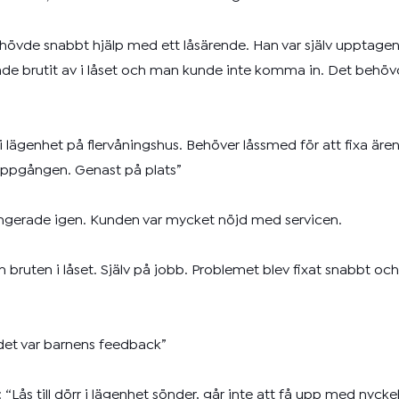
behövde snabbt hjälp med ett låsärende. Han var själv upptage
hade brutit av i låset och man kunde inte komma in. Det behöv
 i lägenhet på flervåningshus. Behöver låssmed för att fixa äre
appuppgången. Genast på plats”
ungerade igen. Kunden var mycket nöjd med servicen.
ruten i låset. Själv på jobb. Problemet blev fixat snabbt och 
 det var barnens feedback”
Lås till dörr i lägenhet sönder, går inte att få upp med nyckel