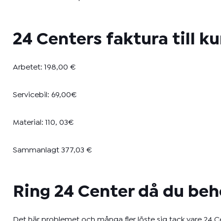
24 Centers faktura till k
Arbetet: 198,00 €
Servicebil: 69,00€
Material: 110, 03€
Sammanlagt 377,03 €
Ring 24 Center då du be
Det här problemet och många fler löste sig tack vare 24 Ce