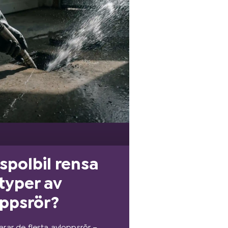
spolbil rensa
 typer av
ppsrör?
larar de flesta avloppsrör –