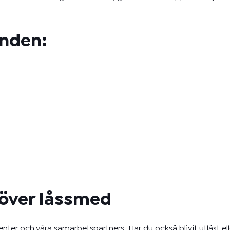
unden:
höver låssmed
nter och våra samarbetspartners. Har du också blivit utlåst el