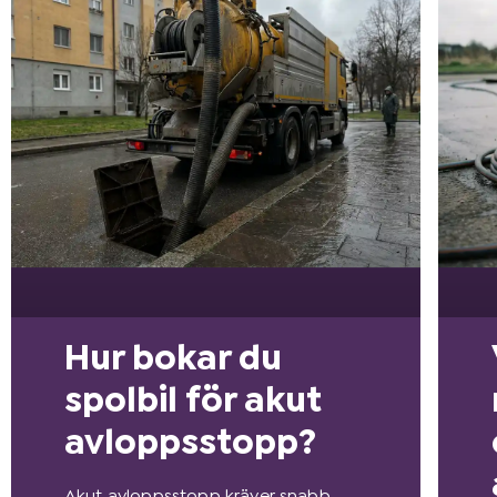
Hur bokar du
spolbil för akut
avloppsstopp?
Akut avloppsstopp kräver snabb