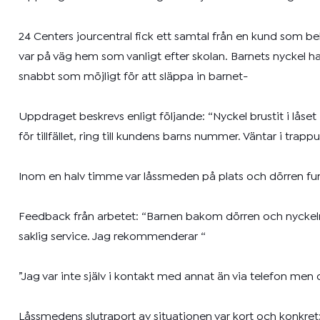
24 Centers jourcentral fick ett samtal från en kund som 
var på väg hem som vanligt efter skolan. Barnets nyckel 
snabbt som möjligt för att släppa in barnet-
Uppdraget beskrevs enligt följande: “Nyckel brustit i låset
för tillfället, ring till kundens barns nummer. Väntar i tr
Inom en halv timme var låssmeden på plats och dörren f
Feedback från arbetet: “Barnen bakom dörren och nyckeln b
saklig service. Jag rekommenderar “
”Jag var inte själv i kontakt med annat än via telefon men
Låssmedens slutraport av situationen var kort och konkret: “