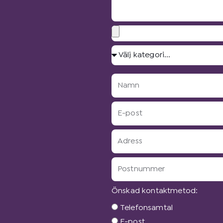
Bilagor
Välj
kategori...
Namn
E-
post
Adress
Postnummer
Önskad kontaktmetod:
Önskad
Telefonsamtal
kontaktmetod:
E-post