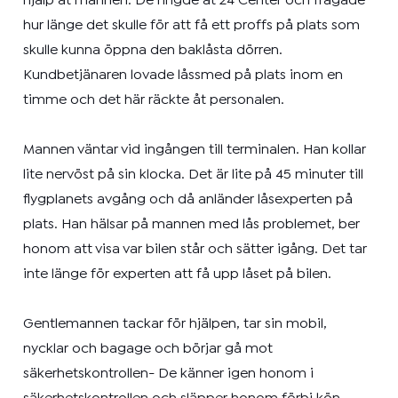
hjälp åt mannen. De ringde åt 24 Center och frågade
hur länge det skulle för att få ett proffs på plats som
skulle kunna öppna den baklåsta dörren.
Kundbetjänaren lovade låssmed på plats inom en
timme och det här räckte åt personalen.
Mannen väntar vid ingången till terminalen. Han kollar
lite nervöst på sin klocka. Det är lite på 45 minuter till
flygplanets avgång och då anländer låsexperten på
plats. Han hälsar på mannen med lås problemet, ber
honom att visa var bilen står och sätter igång. Det tar
inte länge för experten att få upp låset på bilen.
Gentlemannen tackar för hjälpen, tar sin mobil,
nycklar och bagage och börjar gå mot
säkerhetskontrollen- De känner igen honom i