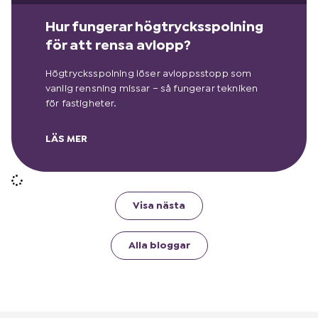
Hur fungerar högtrycksspolning
för att rensa avlopp?
Högtrycksspolning löser avloppsstopp som
vanlig rensning missar – så fungerar tekniken
för fastigheter.
LÄS MER
Visa nästa
Alla bloggar