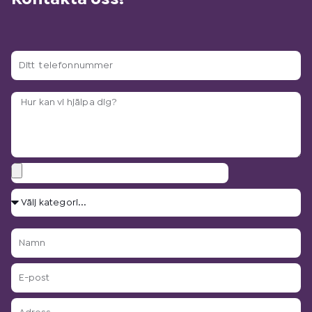
Kontakta oss!
Ditt
telefonnummer
Arbetsbeskrivning?
Bilagor
Välj
kategori...
Namn
E-
post
Adress