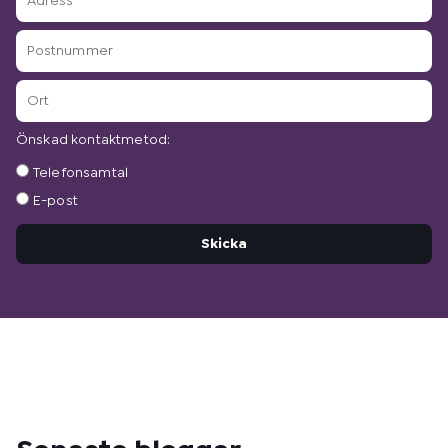
Postnummer
Ort
Önskad kontaktmetod:
Önskad
Telefonsamtal
kontaktmetod:
E-post
Skicka