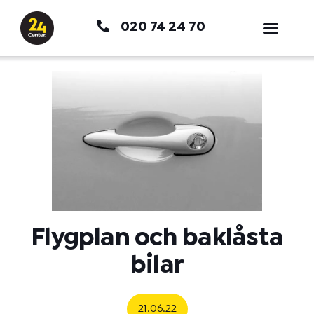
Hoppa
020 74 24 70
till
innehåll
Flygplan och baklåsta
bilar
21.06.22