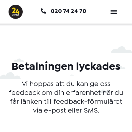
Hoppa
020 74 24 70
till
innehåll
Betalningen lyckades
Vi hoppas att du kan ge oss
feedback om din erfarenhet när du
får länken till feedback-förmuläret
via e-post eller SMS.