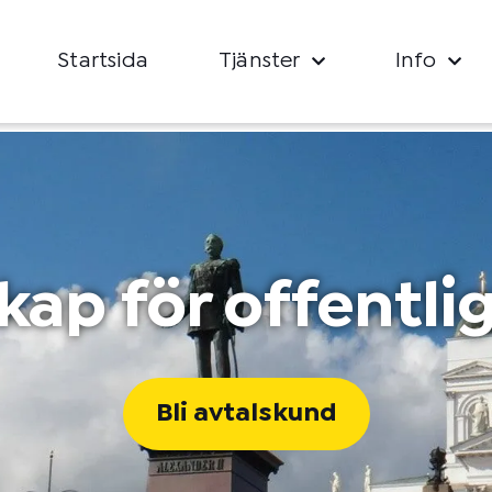
Startsida
Tjänster
Info
kap för offentl
Bli avtalskund