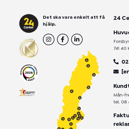
Det ska vara enkelt att få
24 Ce
hjälp.
Huvu
I
F
L
n
a
i
Forsby
s
c
n
741 40 
t
e
k
a
b
e
02
g
o
d
r
o
i
[e
a
k
n
m
-
-
Kund
f
i
n
Mån-fre
tel.
08 
Faktu
rekl