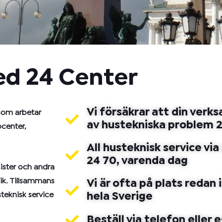
d 24 Center
Vi försäkrar att din verks
 som arbetar
av hustekniska problem 
pcenter,
All husteknisk service v
24 70, varenda dag
sister och andra
nik. Tillsammans
Vi är ofta på plats redan
teknisk service
hela Sverige
Beställ via telefon eller 