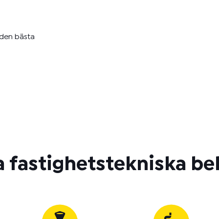
 den bästa
a fastighetstekniska b