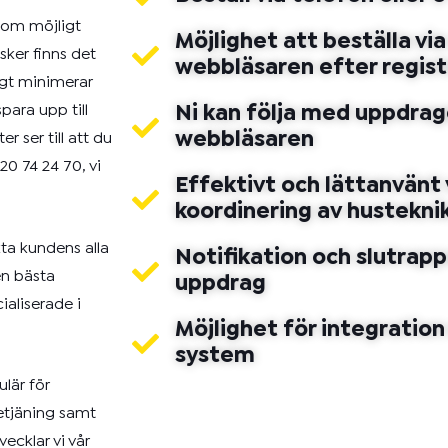
 som möjligt
Möjlighet att beställa via
sker finns det
webbläsaren efter regist
igt minimerar
para upp till
Ni kan följa med uppdrage
webbläsaren
r ser till att du
20 74 24 70
, vi
Effektivt och lättanvänt 
koordinering av husteknik
ta kundens alla
Notifikation och slutrapp
en bästa
uppdrag
ialiserade i
Möjlighet för integratio
system
lär för
etjäning samt
cklar vi vår