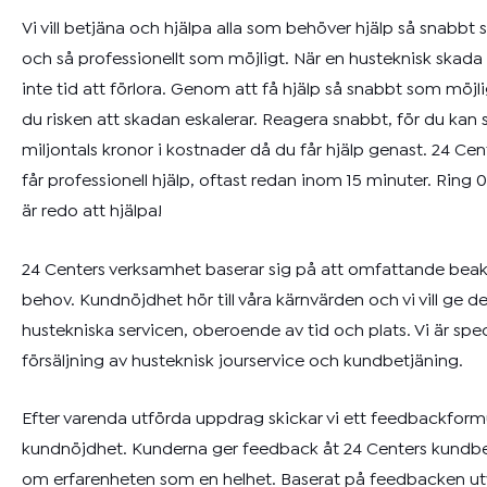
Vi vill betjäna och hjälpa alla som behöver hjälp så snabbt
och så professionellt som möjligt. När en husteknisk skada 
inte tid att förlora. Genom att få hjälp så snabbt som möjl
du risken att skadan eskalerar. Reagera snabbt, för du kan s
miljontals kronor i kostnader då du får hjälp genast. 24 Cente
får professionell hjälp, oftast redan inom 15 minuter. Ring
0
är redo att hjälpa!
24 Centers verksamhet baserar sig på att omfattande beak
behov. Kundnöjdhet hör till våra kärnvärden och vi vill ge d
hustekniska servicen, oberoende av tid och plats. Vi är spec
försäljning av husteknisk jourservice och kundbetjäning.
Efter varenda utförda uppdrag skickar vi ett feedbackformu
kundnöjdhet. Kunderna ger feedback åt 24 Centers kundb
om erfarenheten som en helhet. Baserat på feedbacken utve