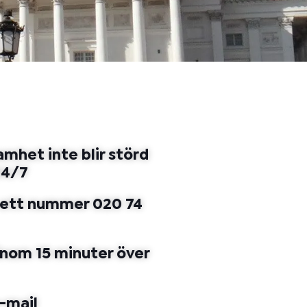
amhet inte blir störd
24/7
ia ett nummer 020 74
 inom 15 minuter över
e-mail