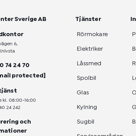
nter Sverige AB
Tjänster
I
dkontor
Rörmokare
P
vägen 6,
Elektriker
B
Knivsta
Låssmed
R
0 74 24 70
mail protected]
Spolbil
L
tjänst
Glas
 kl. 08:00-16:00
Kylning
G
40 24 242
rering och
Sugbil
B
amationer