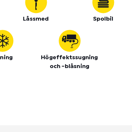
Låssmed
Spolbil
lning
Högeffektssugning
och -blåsning