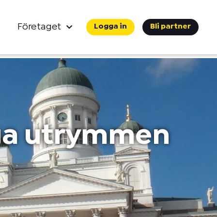
Företaget
Logga in
Bli partner
iga utrymmen