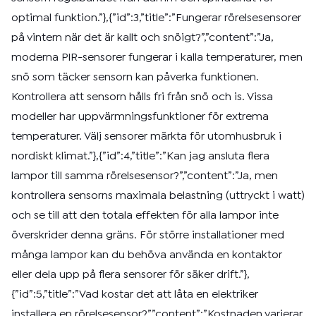
optimal funktion.”},{”id”:3,”title”:”Fungerar rörelsesensorer
på vintern när det är kallt och snöigt?”,”content”:”Ja,
moderna PIR-sensorer fungerar i kalla temperaturer, men
snö som täcker sensorn kan påverka funktionen.
Kontrollera att sensorn hålls fri från snö och is. Vissa
modeller har uppvärmningsfunktioner för extrema
temperaturer. Välj sensorer märkta för utomhusbruk i
nordiskt klimat.”},{”id”:4,”title”:”Kan jag ansluta flera
lampor till samma rörelsesensor?”,”content”:”Ja, men
kontrollera sensorns maximala belastning (uttryckt i watt)
och se till att den totala effekten för alla lampor inte
överskrider denna gräns. För större installationer med
många lampor kan du behöva använda en kontaktor
eller dela upp på flera sensorer för säker drift.”},
{”id”:5,”title”:”Vad kostar det att låta en elektriker
installera en rörelsesensor?”,”content”:”Kostnaden varierar