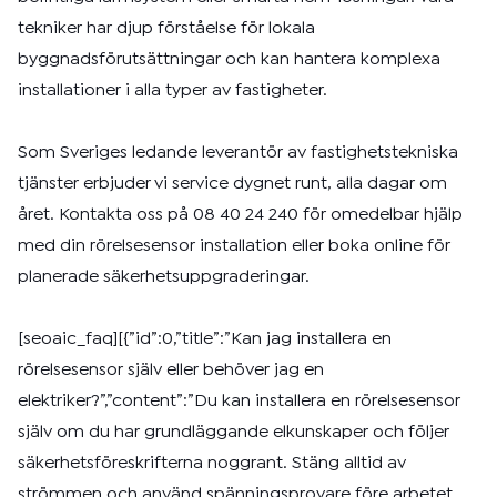
tekniker har djup förståelse för lokala
byggnadsförutsättningar och kan hantera komplexa
installationer i alla typer av fastigheter.
Som Sveriges ledande leverantör av fastighetstekniska
tjänster erbjuder vi service dygnet runt, alla dagar om
året. Kontakta oss på 08 40 24 240 för omedelbar hjälp
med din rörelsesensor installation eller boka online för
planerade säkerhetsuppgraderingar.
[seoaic_faq][{”id”:0,”title”:”Kan jag installera en
rörelsesensor själv eller behöver jag en
elektriker?”,”content”:”Du kan installera en rörelsesensor
själv om du har grundläggande elkunskaper och följer
säkerhetsföreskrifterna noggrant. Stäng alltid av
strömmen och använd spänningsprovare före arbetet.