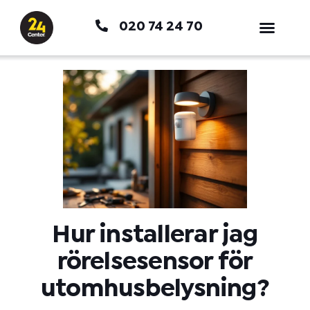
Hoppa
020 74 24 70
till
innehåll
Hur installerar jag
rörelsesensor för
utomhusbelysning?