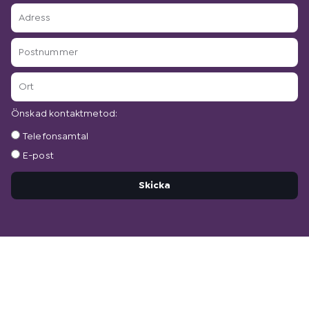
Adress
Postnummer
Ort
Önskad kontaktmetod:
Önskad
Telefonsamtal
kontaktmetod:
E-post
Skicka