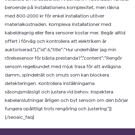
beroende på installationens komplexitet, men räkna
med 800-2000 kr för enkel installation utöver
materialkostnaden. Komplexa installationer med
kabeldragnig eller flera sensorer kostar mer. Begär alltid
offert i förväg och kontrollera att elektrikern är
auktoriserad.”},{”id”:6,”title”:”Hur underhåller jag min
rörelsesensor för bästa prestanda?”,”content”:”Rengör
sensorn regelbundet med mjuk trasa för att avlägsna
damm, spindelnät och smuts som kan blockera
detekteringen. Kontrollera inställningarna
säsongsmässigt och justera vid behov. Inspektera
kabelanslutningar årligen och byt sensorn om den börjar
fungera opålitligt trots rengöring och justering.”}]
[/seoaic_faq]