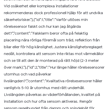
Vid osäkerhet eller komplexa installationer
rekommenderas dock professionell hjälp för att undvika
säkerhetsrisker.”},{”id”:1,”title”:”Varför utlöses min
rörelsesensor falskt och hur kan jag åtgärda
det?”,”content”:”Falsklarm beror ofta på felaktig
placering nära rörliga föremål som träd, reflektion från
bilar eller för hög känslighet. Justera känslighetsreglaget
nedåt, kontrollera att sensorn inte riktas mot värmekällor
och se till att den är monterad på rätt höjd (2-3 meter
över mark).”},{”id”:2,”title”:”Hur länge håller rörelsesensorer
utomhus och vad påverkar
livslängden?”,”content”:”Kvalitativa rörelsesensorer håller
vanligtvis 5-10 år utomhus med rätt underhåll.
Livslängden påverkas av väderförhållanden, kvalitet på
installation och hur ofta sensorn aktiveras. Rengör
sensorn regelbundet från damm och spindelnät för