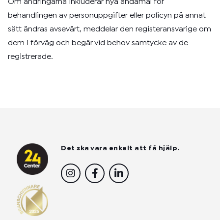
Om ändringarna inkluderar nya ändamål för
behandlingen av personuppgifter eller policyn på annat
sätt ändras avsevärt, meddelar den registeransvarige om
dem i förväg och begär vid behov samtycke av de
registrerade.
Det ska vara enkelt att få hjälp.
I
F
L
n
a
i
s
c
n
t
e
k
a
b
e
g
o
d