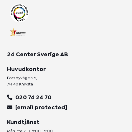
r
o
i
a
k
n
m
-
-
f
i
n
24 Center Sverige AB
Huvudkontor
Forsbyvägen 6,
741 40 Knivsta
020 74 24 70
[email protected]
Kundtjänst
Mån-fre kl. 08:00-16:00