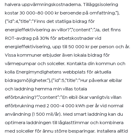
halvera uppvärmningskostnaderna. Tilläggsisolering
kostar 30 000-80 000 kr beroende på omfattning.”},
{”id”:4,”title”:”Finns det statliga bidrag för
energieffektivisering av villor?”,”content”:”Ja, det finns
ROT-avdrag på 30% för arbetskostnader vid
energieffektivisering, upp till 50 000 kr per person och år.
Vissa kommuner erbjuder även lokala bidrag för
värmepumpar och solceller. Kontakta din kommun och
kolla Energimyndighetens webbplats för aktuella
bidragsmöjligheter.”},{”id”:5,”title”:”Hur påverkar elbilar
och laddning hemma min villas totala
elförbrukning?”,”content”:”En elbil ökar vanligtvis villan
elförbrukning med 2 000-4 000 kWh per år vid normal
användning (1 500 mil/år). Med smart laddning kan du
optimera laddningen till låglasttimmar och kombinera
med solceller för ännu större besparingar. Installera alltid