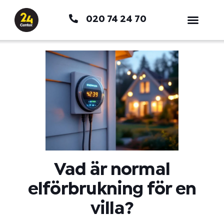
Hoppa
020 74 24 70
till
innehåll
Vad är normal
elförbrukning för en
villa?