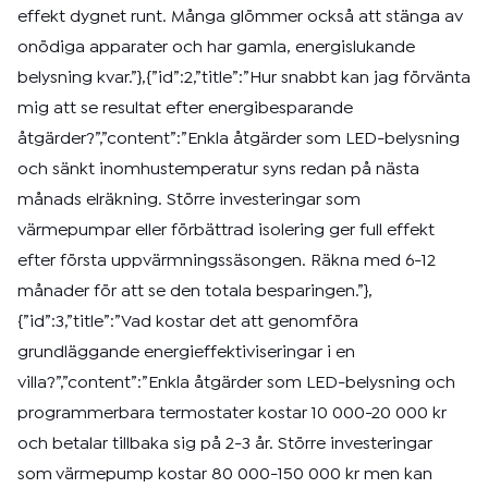
effekt dygnet runt. Många glömmer också att stänga av
onödiga apparater och har gamla, energislukande
belysning kvar.”},{”id”:2,”title”:”Hur snabbt kan jag förvänta
mig att se resultat efter energibesparande
åtgärder?”,”content”:”Enkla åtgärder som LED-belysning
och sänkt inomhustemperatur syns redan på nästa
månads elräkning. Större investeringar som
värmepumpar eller förbättrad isolering ger full effekt
efter första uppvärmningssäsongen. Räkna med 6-12
månader för att se den totala besparingen.”},
{”id”:3,”title”:”Vad kostar det att genomföra
grundläggande energieffektiviseringar i en
villa?”,”content”:”Enkla åtgärder som LED-belysning och
programmerbara termostater kostar 10 000-20 000 kr
och betalar tillbaka sig på 2-3 år. Större investeringar
som värmepump kostar 80 000-150 000 kr men kan