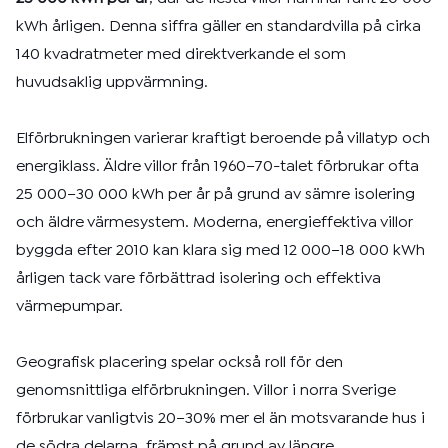
kWh årligen. Denna siffra gäller en standardvilla på cirka
140 kvadratmeter med direktverkande el som
huvudsaklig uppvärmning.
Elförbrukningen varierar kraftigt beroende på villatyp och
energiklass. Äldre villor från 1960–70-talet förbrukar ofta
25 000–30 000 kWh per år på grund av sämre isolering
och äldre värmesystem. Moderna, energieffektiva villor
byggda efter 2010 kan klara sig med 12 000–18 000 kWh
årligen tack vare förbättrad isolering och effektiva
värmepumpar.
Geografisk placering spelar också roll för den
genomsnittliga elförbrukningen. Villor i norra Sverige
förbrukar vanligtvis 20–30% mer el än motsvarande hus i
de södra delarna, främst på grund av längre