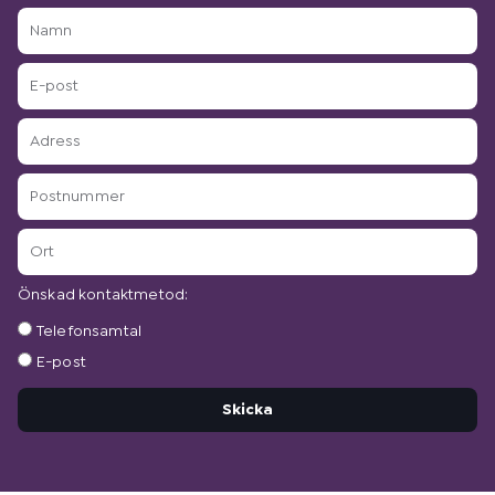
Namn
E-
post
Adress
Postnummer
Ort
Önskad kontaktmetod:
Önskad
Telefonsamtal
kontaktmetod:
E-post
Skicka