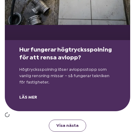
Hur fungerar högtrycksspolning
för att rensa avlopp?
Högtrycksspolning löser avloppsstopp som
vanlig rensning missar – så fungerar tekniken
för fastigheter.
LÄS MER
Visa nästa