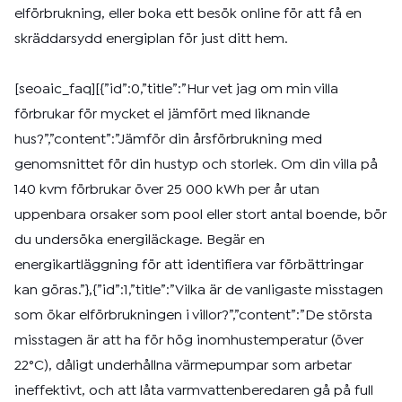
elförbrukning, eller boka ett besök online för att få en
skräddarsydd energiplan för just ditt hem.
[seoaic_faq][{”id”:0,”title”:”Hur vet jag om min villa
förbrukar för mycket el jämfört med liknande
hus?”,”content”:”Jämför din årsförbrukning med
genomsnittet för din hustyp och storlek. Om din villa på
140 kvm förbrukar över 25 000 kWh per år utan
uppenbara orsaker som pool eller stort antal boende, bör
du undersöka energiläckage. Begär en
energikartläggning för att identifiera var förbättringar
kan göras.”},{”id”:1,”title”:”Vilka är de vanligaste misstagen
som ökar elförbrukningen i villor?”,”content”:”De största
misstagen är att ha för hög inomhustemperatur (över
22°C), dåligt underhållna värmepumpar som arbetar
ineffektivt, och att låta varmvattenberedaren gå på full